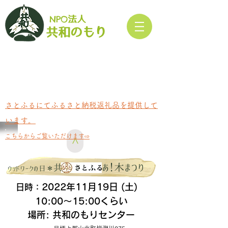
NPO
法人​
もり
共和の
さとふるにてふるさと納税返礼品を提供して
います。
​こちらからご覧いただけます⇨
>
あ！木まつり
共和のもりの
ウッドワークの日＊
2022年11月19日 (土)
日時
：
10:00〜15:00くらい
場所: 共和のもりセンター