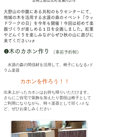
足柄上郡山北町皆瀬川275
大野山
の中腹にある共和のもりセンターにて、
地域の木を活用する水源の森のイベント「ウッ
ドワークの日」を今年も開催！今回は初めて楽
器づくりが楽しめる１日を企画しました。紅葉
やどんぐりを楽しみながらぜひ秋の山に遊びに
来てください♪♬
❶木のカホン作り
（事前予約制）
水源の森の間伐材を活用して、椅子にもなる♪ド
ラム楽器
カホンを作ろう！！
出来上がったカホンはお持ち帰りいただけます。
さらにご自宅で装飾を加えたり普段は椅子として
ご利用になりながら、時々楽器として叩く♪♬な
ど、ぜひお楽しみください