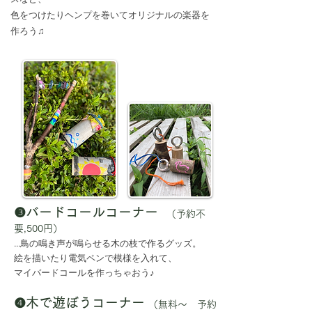
色をつけたりヘンプを巻いてオリジナルの楽器を
作ろう♫
❸バードコールコーナー
（予約不
要,500円）
鳥の鳴き声が鳴らせる木の枝で作るグッズ。
...
絵を描いたり電気ペンで模様を入れて、
マイバードコールを作っちゃおう♪
❹木で遊ぼうコーナー
（無料〜 予約