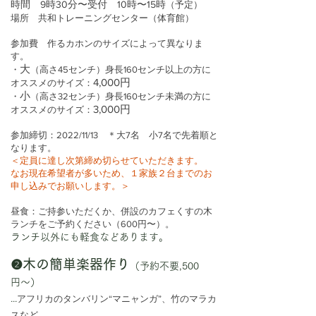
時間 9時30分〜受付 10時〜15時
（予定）
場所 共和トレーニングセンター（体育館）
参加費 作るカホンのサイズによって異なりま
す。
大
・
（高さ45センチ）身長160センチ以上の方に
4,000円
オススメのサイズ：
小
・
（高さ32センチ）身長160センチ未満の方に
3,000円
オススメのサイズ：
参加締切：2022/11/13 ＊大7名 小7名で先着順と
なります。
＜定員に達し次第締め切らせていただきます。
なお現在希望者が多いため、１家族２台までのお
申し込みでお願いします。＞
昼食：ご持参いただくか、併設のカフェくすの木
ランチをご予約ください（600円〜）。
ランチ以外にも軽食などあります。
❷木の簡単楽器作り
（予約不要,500
円〜）
アフリカのタンバリン“マニャンガ”、竹のマラカ
...
スなど、