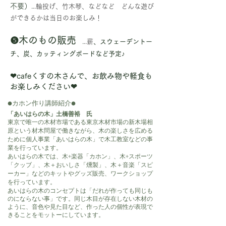
不要）
.
..輪投げ
、竹木琴、などなど どんな遊び
ができるかは当日のお楽しみ！
❺木のもの販売
.
..薪
、スウェーデントー
チ、炭、カッティングボードなど予定♪
​❤︎cafeくすの木さんで、お飲み物や軽食も
お楽しみください❤︎
●カホン作り講師紹介●
「あいはらの木」土橋善裕 氏
東京で唯一の木材市場である東京木材市場の新木場相
原という材木問屋で働きながら、木の楽しさを広める
ために個人事業「あいはらの木」で木工教室などの事
業を行っています。
あいはらの木では、木+楽器「カホン」、木+スポーツ
「クッブ」、木＋おいしさ「燻製」、木＋音楽「スピ
ーカー」などのキットやグッズ販売、ワークショップ
を行っています。
あいはらの木のコンセプトは「だれが作っても同じも
のにならない事」です。同じ木目が存在しない木材の
ように、音色や見た目など、作った人の個性が表現で
きることをモットーにしています。