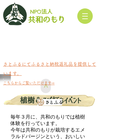
NPO
法人​
もり
共和の
さとふるにてふるさと納税返礼品を提供して
います。
​こちらからご覧いただけます⇨
>
植樹＆そば打ちイベント
毎年３月に、共和のもりでは植樹
体験を行っています。
今年は共和のもりが栽培するエメ
ラルドバージンという、おいしい