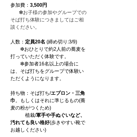
参加費：
3,500円
❇︎
お子様の参加やグループでの
そば打ち体験につきましてはご相
談ください。
人数：
定員20名
(締め切り:3/9)
❇︎おひとりで約2人前の蕎麦を
打っていただく体験です。
❇︎参加者16名以上の場合に
は、そば打ちをグループで体験い
ただくようになります。
持ち物：そば打ち/
エプロン・三角
巾
。もしくはそれに準じるもの(蕎
麦の粉がつくため)
植栽/
軍手や手ぬぐいなど、
汚れても良い格好
(歩きやすい靴で
お越しください)