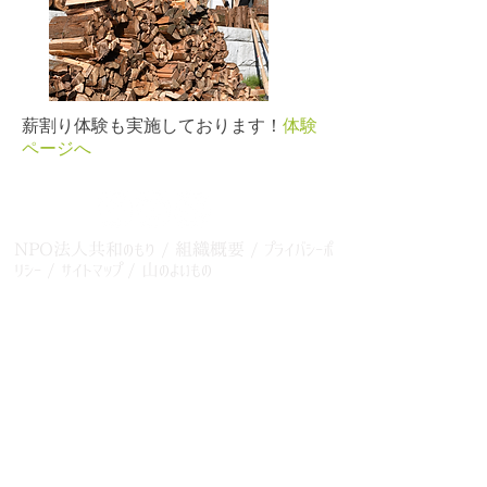
薪割り体験も実施しております！
体験
ページへ
NPO法人共和のもり
/
組織概要
/
プライバシーポ
リシー
/
サイトマップ
/
山のよいもの
CONTACT
お問い合わせはこちら.