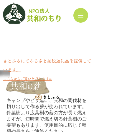
NPO
法人​
もり
共和の
さとふるにてふるさと納税返礼品を提供して
います。
​こちらからご覧いただけます⇨
共和の薪
​キャンプやピザ窯に、共和の間伐材を
切り出して作る薪が使われています。
針葉樹より広葉樹の薪の方が長く燃え
ますが、短時間で燃え切る針葉樹のご
要望もあります。使用目的に応じて種
類や長さをご連絡ください。